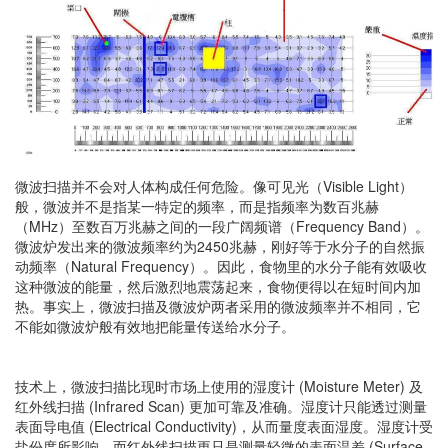
微波扫描并不会对人体构成任何危险。像可见光（Visible Light）
般，微波并不是指某一特定的频率，而是指频率为数百兆赫
（MHz）至数百万兆赫之间的一段广阔频谱（Frequency Band）。
微波炉发出来的微波频率约为2450兆赫，刚好等于水分子的自然振
动频率（Natural Frequency）。因此，食物里的水分子能有效吸收
这种微波的能量，然后激烈地震荡起来，食物便得以在短时间内加
热。事实上，微波扫描及微波炉两者采用的微波频率并不相同，它
不能如微波炉般有效地把能量传送给水分子。
技术上，微波扫描比现时市场上使用的湿度计 (Moisture Meter) 及
红外线扫描 (Infrared Scan) 更加可靠及准确。湿度计只能透过测量
表面导电值 (Electrical Conductivity)，从而量度表面湿度。湿度计受
盐份度所影响。而红外线扫描更只是测量轻微的表面温差 (Surface