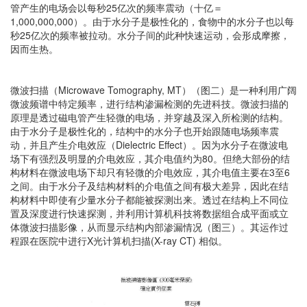
管产生的电场会以每秒25亿次的频率震动（十亿＝
1,000,000,000）。由于水分子是极性化的，食物中的水分子也以每
秒25亿次的频率被拉动。水分子间的此种快速运动，会形成摩擦，
因而生热。
微波扫描（Microwave Tomography, MT）（图二）是一种利用广阔
微波频谱中特定频率，进行结构渗漏检测的先进科技。微波扫描的
原理是透过磁电管产生轻微的电场，并穿越及深入所检测的结构。
由于水分子是极性化的，结构中的水分子也开始跟随电场频率震
动，并且产生介电效应（Dielectric Effect）。因为水分子在微波电
场下有强烈及明显的介电效应，其介电值约为80。但绝大部份的结
构材料在微波电场下却只有轻微的介电效应，其介电值主要在3至6
之间。由于水分子及结构材料的介电值之间有极大差异，因此在结
构材料中即使有少量水分子都能被探测出来。透过在结构上不同位
置及深度进行快速探测，并利用计算机科技将数据组合成平面或立
体微波扫描影像，从而显示结构内部渗漏情况（图三）。其运作过
程跟在医院中进行X光计算机扫描(X-ray CT) 相似。