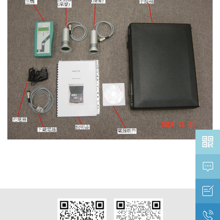



