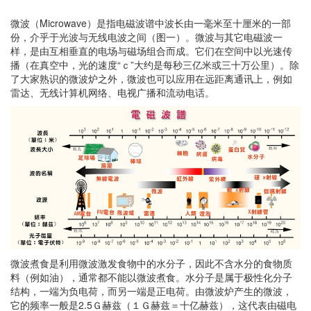
微波（Microwave）是指电磁波谱中波长由一毫米至十厘米的一部
份，介乎于光波与无线电波之间（图一）。微波与其它电磁波一
样，是由互相垂直的电场与磁场组合而成。它们在空间中以光速传
播（在真空中，光的速度“ｃ”大约是每秒三亿米或三十万公里）。除
了大家熟识的微波炉之外，微波也可以应用在远距离通讯上，例如
雷达、无线计算机网络、电视广播和流动电话。
微波煮食是利用微波激发食物中的水分子，因此不含水分的食物质
料（例如油），通常都不能以微波煮食。水分子是属于极性化分子
结构，一端为负电荷，而另一端是正电荷。由微波炉产生的微波，
它的频率一般是2.5Ｇ赫兹（１Ｇ赫兹＝十亿赫兹），这代表由磁电