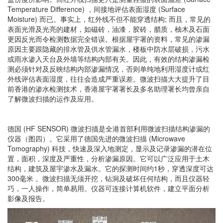
Temperature Difference) ，间接地评估表面湿度 (Surface
Moisture) 而已。事实上，红外线不但不能穿透结构; 而且，常见的
表面光滑及光亮的建材，如磁砖，油漆，胶砖，腊质，柚木及石面
更因反光而令检测数据完全错误。根据屋宇署的资料，常见的渗漏
原因主要跟隐藏的排水管及供水管漏水，楼板中防水层破损，污水
或雨水渗入天台及外墙等结构内部有关。因此，有效的结构渗漏检
测必须针对及反映结构内部渗漏情况，否则单纯地利用湿度计或红
外线评估表面湿度，往往会造成严重误差。微波扫描大大提升了目
前香港的渗水检测技术，香港屋宇署署长及多名助理署长均曾亲自
了解微波扫描的运作及应用。
德国 (HF SENSOR) 微波扫描是全港首部利用微波扫描结构渗漏的
仪器（图四）。它采用了德国先进的微波扫描 (Microwave
Tomography) 科技，快速及深入地测定，显示及记录渗漏的潜在位
置，面积，深度及严重性，分析渗漏原因。它可以广泛应用于土木
结构，建筑及屋宇渗水及漏水。它的探测时间约1秒，穿透深度可达
300毫米 。微波扫描无须开挖，钻洞及破坏任何结构，而且仪器轻
巧，一人操作，简单易用。仪器可连接计算机软件，建立平面分析
影像及报告。