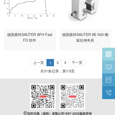
德国索特SAUTER AFH Fast
德国索特SAUTER AE 500 螺
FD 软件
旋拉伸夹具

上一页
2
3
下一页
1

共
31
条记录，第
1
/
3
页



宝时仪器（深圳）有限公司1997-2025版权所有