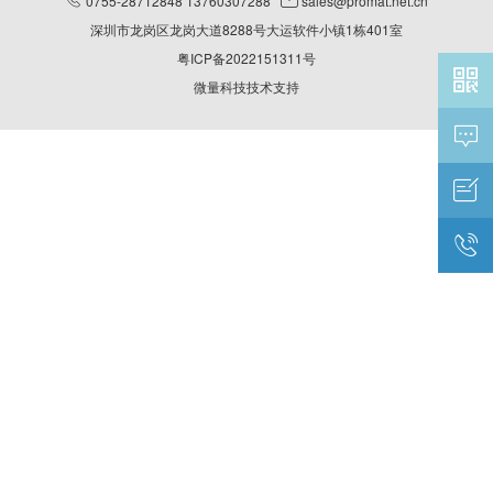

0755-28712848 13760307288

sales@promat.net.cn
深圳市龙岗区龙岗大道8288号大运软件小镇1栋401室
粤ICP备2022151311号

微量科技技术支持


