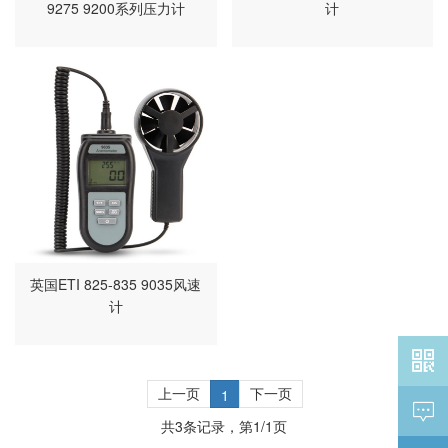
9275 9200系列压力计
计
英国ETI 825-835 9035风速
计

上一页
下一页
1

共
3
条记录，第
1
/
1
页